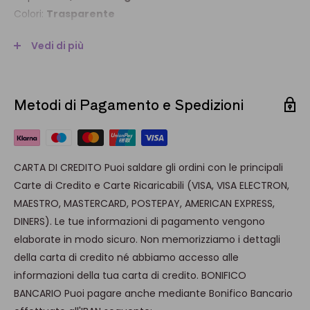
Colori:
Trasparente
Materiale
: plastica Pmma
Vedi di più
LAVAGGIO:
a mano, non utilizzare spugne e/o detergenti
Metodi di Pagamento e Spedizioni
abrasivi, o lavastoviglie
Possibilità di personalizzazione: contattaci a
info@brevettiwaf.it
CARTA DI CREDITO Puoi saldare gli ordini con le principali
Carte di Credito e Carte Ricaricabili (VISA, VISA ELECTRON,
MAESTRO, MASTERCARD, POSTEPAY, AMERICAN EXPRESS,
DINERS). Le tue informazioni di pagamento vengono
elaborate in modo sicuro. Non memorizziamo i dettagli
della carta di credito né abbiamo accesso alle
informazioni della tua carta di credito. BONIFICO
BANCARIO Puoi pagare anche mediante Bonifico Bancario