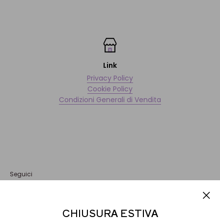
Link
Privacy Policy
Cookie Policy
Condizioni Generali di Vendita
Seguici
Informativa
CHIUSURA ESTIVA
Questo sito o gli strumenti terzi da questo utilizzati si avvalgono di
Accetto