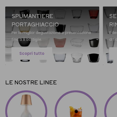
SPUMANTIERE
SE
PORTAGHIACCIO
RI
Per la miglior degustazione e presentazione
Il d
fino a 8 bottiglie.
di 1 
Scopri tutto
LE NOSTRE LINEE