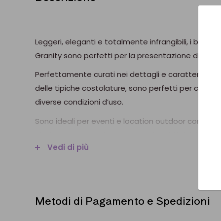
Leggeri, eleganti e totalmente infrangibili, i bicchie
Granity sono perfetti per la presentazione di ogni ti
Perfettamente curati nei dettagli e caratterizzati 
delle tipiche costolature, sono perfetti per coniugar
diverse condizioni d’uso.
Sono ideali per eventi e location outdoor come alt
alla loro assoluta sicurezza. Riutilizzabili, riciclabili 
Vedi di più
molteplici lavaggi professionali, sono perfetti per 
praticità nelle diverse condizioni d’uso. Questa ver
presenta con un look particolarmente ricercato pe
ricercate.
Metodi di Pagamento e Spedizioni
MATERIALE:
POLIPROPILENE
(le materie prime da n