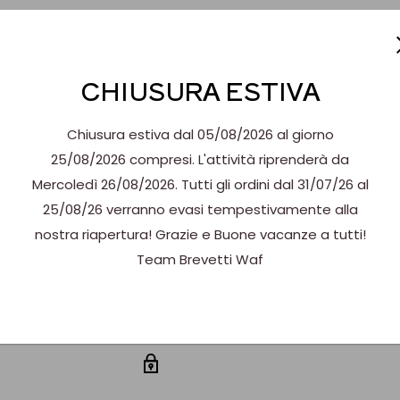
ri della collezione
CHIUSURA ESTIVA
po di drink e cocktail.
Chiusura estiva dal 05/08/2026 al giorno
dal raffinato design
25/08/2026 compresi. L'attività riprenderà da
e stile e praticità nelle
Mercoledì 26/08/2026. Tutti gli ordini dal 31/07/26 al
25/08/26 verranno evasi tempestivamente alla
ernativa al vetro grazie
nostra riapertura! Grazie e Buone vacanze a tutti!
e resistentissimi a
Team Brevetti Waf
coniugare stile e
sione satinata si
r preparazioni più
oi impiegate sono BPA-