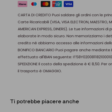
free)
COLORE:
SATINATO
CARTA DI CREDITO Puoi saldare gli ordini con le prin
CAPACITÀ:
40 cl.
Carte Ricaricabili (VISA, VISA ELECTRON, MAESTRO,
AMERICAN EXPRESS, DINERS). Le tue informazioni 
DIMENSIONE:
Ø 8,3 x 12,0 cm
elaborate in modo sicuro. Non memorizziamo i dett
LAVAGGIO:
a mano o lavastoviglie fino a 500 cicli
credito né abbiamo accesso alle informazioni della
Possibilità di personalizzazione con ordine minimo 
BONIFICO BANCARIO Puoi pagare anche mediante B
preventivo, contattarci a nostro indirizzo email: in
effettuato all'IBAN seguente: IT58Y02008118210001
SPEDIZIONE Il costo della spedizione è € 8,50. Per or
il trasporto è OMAGGIO.
Ti potrebbe piacere anche