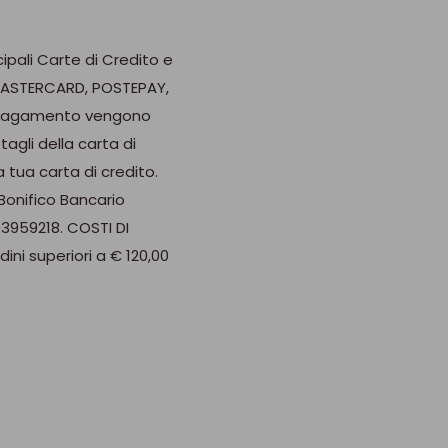
cipali Carte di Credito e
 MASTERCARD, POSTEPAY,
di pagamento vengono
agli della carta di
 tua carta di credito.
di 600 pezzi. Per un
onifico Bancario
fo@brevettiwaf.it.
03959218. COSTI DI
dini superiori a € 120,00