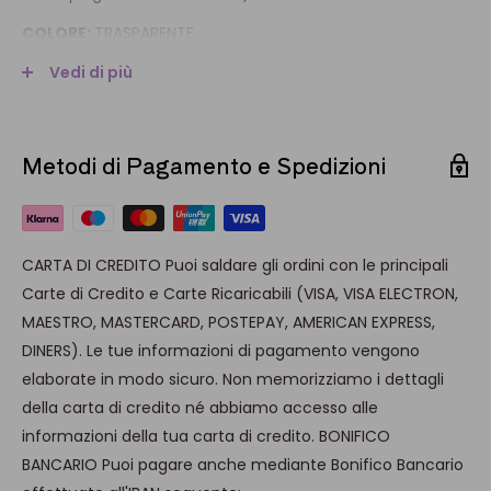
COLORE:
TRASPARENTE
CAPACITÀ:
6 bottiglie - 17 l.
Vedi di più
DIMENSIONE:
44,5 x 31,5 x 24,0 cm
AREA PERSONALIZZABILE:
13,0 x 9,0 cm
Metodi di Pagamento e Spedizioni
LAVAGGIO:
a mano, non utilizzare spugne e/o detergenti
abrasivi
Possibilità di personalizzazione con ordine minimo di 12
CARTA DI CREDITO Puoi saldare gli ordini con le principali
pezzi (1 colore/2 lati). Costo a pezzo di €/pz 5,9 (€/TOT
Carte di Credito e Carte Ricaricabili (VISA, VISA ELECTRON,
70,80) IVA esclusa. Per ordine contattarci a
MAESTRO, MASTERCARD, POSTEPAY, AMERICAN EXPRESS,
info@brevettiwaf.it
DINERS). Le tue informazioni di pagamento vengono
elaborate in modo sicuro. Non memorizziamo i dettagli
della carta di credito né abbiamo accesso alle
informazioni della tua carta di credito. BONIFICO
BANCARIO Puoi pagare anche mediante Bonifico Bancario