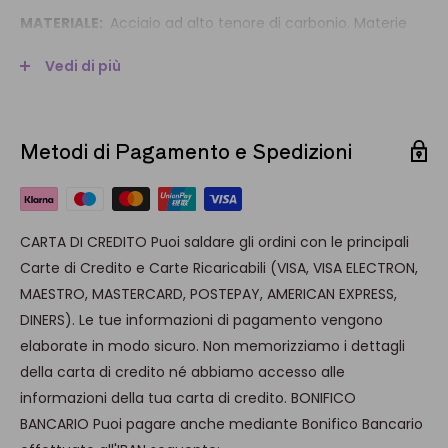
MATERIALE:
Acciaio ad alto tenore di carbonio. Materie
plastiche certificate per alimenti
Vedi di più
COLORE:
Cromato
Metodi di Pagamento e Spedizioni
DIMENSIONE:
4,5 x 4,0 x 5,0 cm
LAVAGGIO:
a mano
QUANTITÀ MINIMA ACQUISTABILE:
3
CARTA DI CREDITO Puoi saldare gli ordini con le principali
Possibilità di personalizzazione con ordine minimo di 420
Carte di Credito e Carte Ricaricabili (VISA, VISA ELECTRON,
pezzi. Per un preventivo, contattarci a nostro indirizzo
MAESTRO, MASTERCARD, POSTEPAY, AMERICAN EXPRESS,
email: info@brevettiwaf.it.
DINERS). Le tue informazioni di pagamento vengono
elaborate in modo sicuro. Non memorizziamo i dettagli
della carta di credito né abbiamo accesso alle
informazioni della tua carta di credito. BONIFICO
BANCARIO Puoi pagare anche mediante Bonifico Bancario