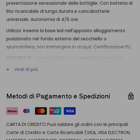
presentazione sensazionale delle bottiglie. Con batteria al
litio ricaricabile di lunga durata e caricabatterie
universale. Autonomia di 4/6 ore.
Utilizzo: Inserire la base led nell'apposito alloggiamento
posizionato nel fondo esterno del secchiello o
spumantiera, n
on immergere in acqua. Certificazione EU.
MATERIALE:
base in plastica con anelli in gomma più
batteria al litio.
Vedi di più
COLORE:
Bianca
DIMENSIONE:
40,0 x 6,3 x 2,0 cm
Metodi di Pagamento e Spedizioni
LAVAGGIO:
a mano con un panno umido, non immergere
in acqua.
CARTA DI CREDITO Puoi saldare gli ordini con le principali
Carte di Credito e Carte Ricaricabili (VISA, VISA ELECTRON,