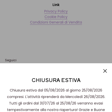
Link
Privacy Policy
Cookie Policy
Condizioni Generali di Vendita
Seguici
Informativa
CHIUSURA ESTIVA
Questo sito o gli strumenti terzi da questo utilizzati si avvalgono di
Accetto
cookie necessari al funzionamento ed utili alle finalità illustrate
nella cookie policy. Se vuoi saperne di più o negare il consenso a
Chiusura estiva dal 05/08/2026 al giorno 25/08/2026
tutti o ad alcuni cookie, consulta la
cookie policy
. Chiudendo
questo banner, scorrendo questa pagina, cliccando su un link o
compresi. L'attività riprenderà da Mercoledì 26/08/2026.
proseguendo la navigazione in altra maniera, acconsenti all’uso
Tutti gli ordini dal 31/07/26 al 25/08/26 verranno evasi
dei cookie.
© Brevetti Waf Shop
tempestivamente alla nostra riapertura! Grazie e Buone
Accetta