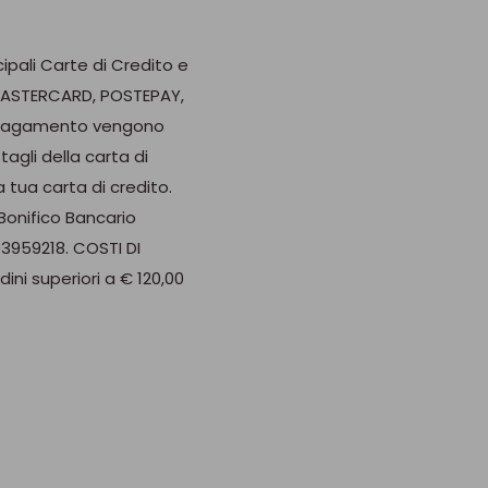
rgenti abrasivi, in
cipali Carte di Credito e
 MASTERCARD, POSTEPAY,
di 600 pezzi. Per un
di pagamento vengono
fo@brevettiwaf.it.
agli della carta di
 tua carta di credito.
onifico Bancario
03959218. COSTI DI
dini superiori a € 120,00