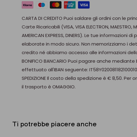
LAVAGGIO:
a mano, non utilizzare spugne e/o dete
CARTA DI CREDITO Puoi saldare gli ordini con le prin
lavastoviglie fino a 500 cicli di lavaggio.
Carte Ricaricabili (VISA, VISA ELECTRON, MAESTRO,
Possibilità di personalizzazione con ordine minimo 
AMERICAN EXPRESS, DINERS). Le tue informazioni 
preventivo, contattarci a nostro indirizzo email: in
elaborate in modo sicuro. Non memorizziamo i dett
credito né abbiamo accesso alle informazioni della
BONIFICO BANCARIO Puoi pagare anche mediante B
effettuato all'IBAN seguente: IT58Y02008118210001
SPEDIZIONE Il costo della spedizione è € 8,50. Per or
il trasporto è OMAGGIO.
Ti potrebbe piacere anche