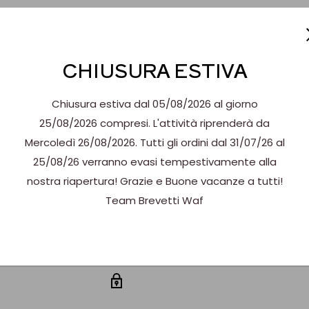
r ottimizzare lo spazio
CHIUSURA ESTIVA
oft drink, cocktail con
co anche nei contesti ad
Chiusura estiva dal 05/08/2026 al giorno
25/08/2026 compresi. L'attività riprenderà da
 rapido, continuo e
Mercoledì 26/08/2026. Tutti gli ordini dal 31/07/26 al
25/08/26 verranno evasi tempestivamente alla
te sono BPA-free)
nostra riapertura! Grazie e Buone vacanze a tutti!
Team Brevetti Waf