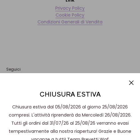
Privacy Policy
Cookie Policy
Condizioni Generali di Vendita
Seguici
Informativa
CHIUSURA ESTIVA
Questo sito o gli strumenti terzi da questo utilizzati si avvalgono di
Accetto
cookie necessari al funzionamento ed utili alle finalità illustrate
nella cookie policy. Se vuoi saperne di più o negare il consenso a
Chiusura estiva dal 05/08/2026 al giorno 25/08/2026
tutti o ad alcuni cookie, consulta la
cookie policy
. Chiudendo
questo banner, scorrendo questa pagina, cliccando su un link o
compresi. L'attività riprenderà da Mercoledì 26/08/2026.
proseguendo la navigazione in altra maniera, acconsenti all’uso
Tutti gli ordini dal 31/07/26 al 25/08/26 verranno evasi
dei cookie.
© Brevetti Waf Shop
tempestivamente alla nostra riapertura! Grazie e Buone
Accetta
Powered by Shopify
vacanze a tutti! Team Brevetti Waf