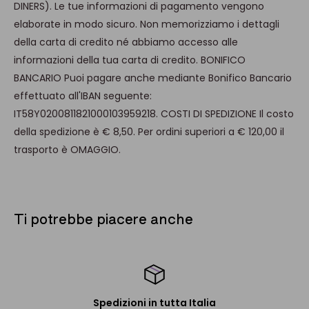
DINERS). Le tue informazioni di pagamento vengono
ONE-LIGHT
Design Registered
elaborate in modo sicuro. Non memorizziamo i dettagli
della carta di credito né abbiamo accesso alle
MATERIALE:
informazioni della tua carta di credito. BONIFICO
Corpo in PMMA VEROGLAS
BANCARIO Puoi pagare anche mediante Bonifico Bancario
COLORI:
effettuato all'IBAN seguente:
OTTANIO
IT58Y0200811821000103959218. COSTI DI SPEDIZIONE Il costo
della spedizione è € 8,50. Per ordini superiori a € 120,00 il
DIMENSIONI:
trasporto è OMAGGIO.
Ø 104 mm x 80 mm x Ø 77 mm
Ti potrebbe piacere anche
Spedizioni in tutta Italia