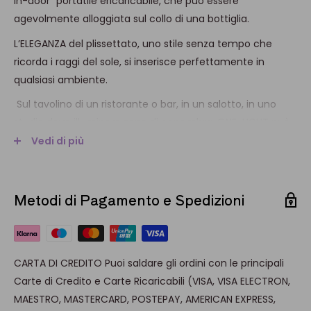
in-door” portatile ericaricabile, che può essere
agevolmente alloggiata sul collo di una bottiglia.
L’ELEGANZA del plissettato, uno stile senza tempo che
ricorda i raggi del sole, si inserisce perfettamente in
qualsiasi ambiente.
Sul tavolino di un ristorante o bar, in un salotto, in uno
studio dove illuminare zone di penombra, ONE-LIGHT può
diventare un complemento d’arredo cui è impossibile
Vedi di più
resistere.
Dotata di un anello in gomma si adatta al cercine della
Metodi di Pagamento e Spedizioni
bottiglia. La fonte luminosa a LED a due intensità,
impermeabile, garantisce fino a 24 ore con media
intensità luminosità, fino a 10 ore con la massima
intensità di luce.
CARTA DI CREDITO Puoi saldare gli ordini con le principali
Cavo USB in dotazione per la ricarica della lampada. ONE-
Carte di Credito e Carte Ricaricabili (VISA, VISA ELECTRON,
LIGHT si ricarica comodamente con qualsiasi carica
MAESTRO, MASTERCARD, POSTEPAY, AMERICAN EXPRESS,
batteria. Tempo di ricarica: 5-6 ore.